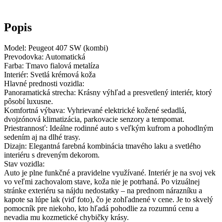
Popis
Model: Peugeot 407 SW (kombi)
Prevodovka: Automatická
Farba: Tmavo fialová metalíza
Interiér: Svetlá krémová koža
Hlavné prednosti vozidla:
Panoramatická strecha: Krásny výhľad a presvetlený interiér, ktorý
pôsobí luxusne.
Komfortná výbava: Vyhrievané elektrické kožené sedadlá,
dvojzónová klimatizácia, parkovacie senzory a tempomat.
Priestrannosť: Ideálne rodinné auto s veľkým kufrom a pohodlným
sedením aj na dlhé trasy.
Dizajn: Elegantná farebná kombinácia tmavého laku a svetlého
interiéru s dreveným dekorom.
Stav vozidla:
Auto je plne funkčné a pravidelne využívané. Interiér je na svoj vek
vo veľmi zachovalom stave, koža nie je potrhaná. Po vizuálnej
stránke exteriéru sa nájdu nedostatky – na prednom nárazníku a
kapote sa lúpe lak (viď foto), čo je zohľadnené v cene. Je to skvelý
pomocník pre niekoho, kto hľadá pohodlie za rozumnú cenu a
nevadia mu kozmetické chybičky krásy.