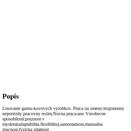
Popis
Lisovanie gumo-kovovych vyrobkov. Praca na zmeny:trojzmenny
nepretrzity pracovny rezim,Nocna praca:ano Vseobecne
sposobilosti:pruznost v
mysleni(adaptabilita,flexibilita),samostatnost,manualna
zrucnost,fyzicka zdatnost