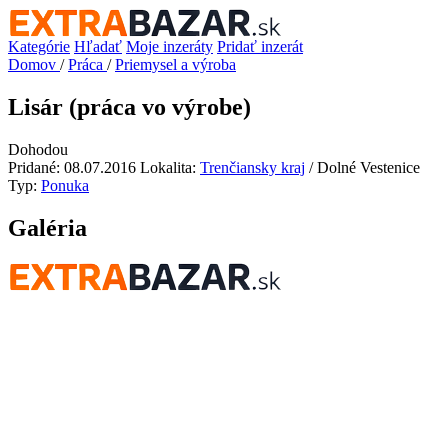
Kategórie
Hľadať
Moje inzeráty
Pridať inzerát
Domov
/
Práca
/
Priemysel a výroba
Lisár (práca vo výrobe)
Dohodou
Pridané: 08.07.2016
Lokalita:
Trenčiansky kraj
/ Dolné Vestenice
Typ:
Ponuka
Galéria