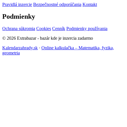
Pravidlá inzercie
Bezpečnostné odporúčania
Kontakt
Podmienky
Ochrana súkromia
Cookies
Cenník
Podmienky používania
© 2026 Extrabazar - bazár kde je inzercia zadarmo
Kalendarzahrady.sk
·
Online kalkulačka – Matematika, fyzika,
geometria