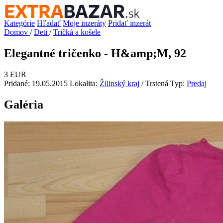
Kategórie
Hľadať
Moje inzeráty
Pridať inzerát
Domov
/
Deti
/
Tričká a košele
Elegantné tričenko - H&amp;M, 92
3 EUR
Pridané: 19.05.2015
Lokalita:
Žilinský kraj
/ Trstená
Typ:
Predaj
Galéria