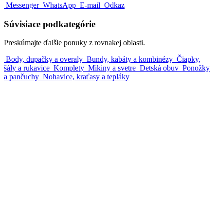
Messenger
WhatsApp
E-mail
Odkaz
Súvisiace podkategórie
Preskúmajte ďalšie ponuky z rovnakej oblasti.
Body, dupačky a overaly
Bundy, kabáty a kombinézy
Čiapky,
šály a rukavice
Komplety
Mikiny a svetre
Detská obuv
Ponožky
a pančuchy
Nohavice, kraťasy a tepláky