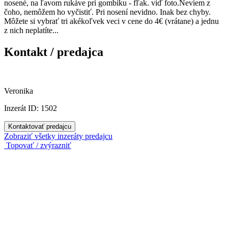
nosené, na ľavom rukáve pri gombíku - fľak. viď foto.Neviem z
čoho, nemôžem ho vyčistiť. Pri nosení nevidno. Inak bez chyby.
Môžete si vybrať tri akékoľvek veci v cene do 4€ (vrátane) a jednu
z nich neplatíte...
Kontakt / predajca
Veronika
Inzerát ID: 1502
Kontaktovať predajcu
Zobraziť všetky inzeráty predajcu
Topovať / zvýrazniť