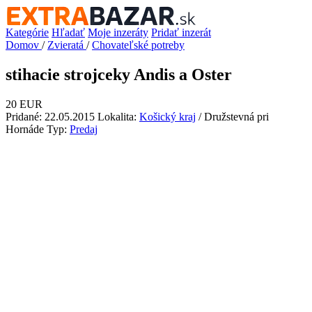
Kategórie
Hľadať
Moje inzeráty
Pridať inzerát
Domov
/
Zvieratá
/
Chovateľské potreby
stihacie strojceky Andis a Oster
20 EUR
Pridané: 22.05.2015
Lokalita:
Košický kraj
/ Družstevná pri
Hornáde
Typ:
Predaj