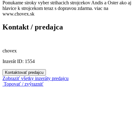
Ponukame siroky vyber strihacich strojcekov Andis a Oster ako aj
hlavice k strojcekom teraz s dopravou zdarma. viac na
www.chovex.sk
Kontakt / predajca
chovex
Inzerát ID: 1554
Kontaktovať predajcu
Zobraziť všetky inzeráty predajcu
Topovať / zvýrazniť