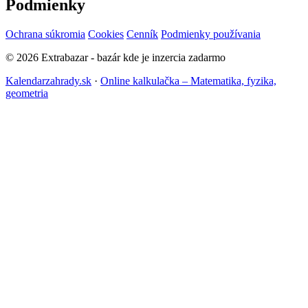
Podmienky
Ochrana súkromia
Cookies
Cenník
Podmienky používania
© 2026 Extrabazar - bazár kde je inzercia zadarmo
Kalendarzahrady.sk
·
Online kalkulačka – Matematika, fyzika,
geometria