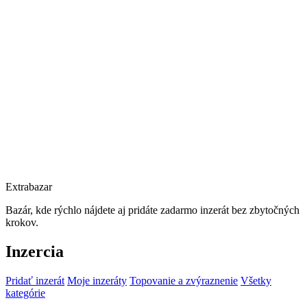
Extrabazar
Bazár, kde rýchlo nájdete aj pridáte zadarmo inzerát bez zbytočných
krokov.
Inzercia
Pridať inzerát
Moje inzeráty
Topovanie a zvýraznenie
Všetky
kategórie