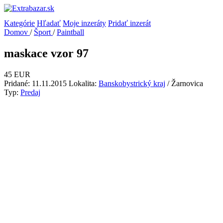
Kategórie
Hľadať
Moje inzeráty
Pridať inzerát
Domov
/
Šport
/
Paintball
maskace vzor 97
45 EUR
Pridané: 11.11.2015
Lokalita:
Banskobystrický kraj
/ Žarnovica
Typ:
Predaj