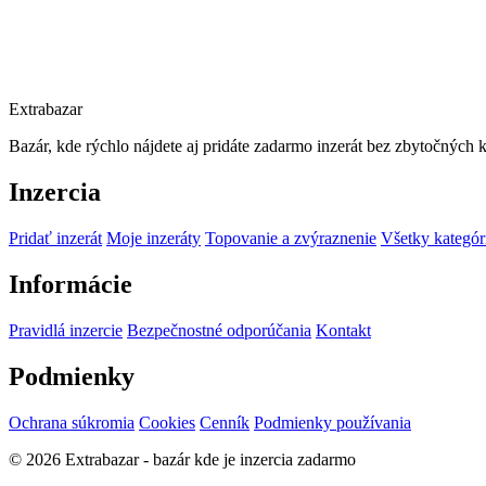
Extrabazar
Bazár, kde rýchlo nájdete aj pridáte zadarmo inzerát bez zbytočných 
Inzercia
Pridať inzerát
Moje inzeráty
Topovanie a zvýraznenie
Všetky kategór
Informácie
Pravidlá inzercie
Bezpečnostné odporúčania
Kontakt
Podmienky
Ochrana súkromia
Cookies
Cenník
Podmienky používania
© 2026 Extrabazar - bazár kde je inzercia zadarmo