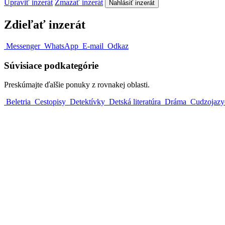
Upraviť inzerát
Zmazať inzerát
Nahlásiť inzerát
Zdieľať inzerát
Messenger
WhatsApp
E-mail
Odkaz
Súvisiace podkategórie
Preskúmajte ďalšie ponuky z rovnakej oblasti.
Beletria
Cestopisy
Detektívky
Detská literatúra
Dráma
Cudzojazyč