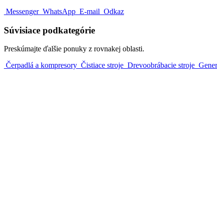
Messenger
WhatsApp
E-mail
Odkaz
Súvisiace podkategórie
Preskúmajte ďalšie ponuky z rovnakej oblasti.
Čerpadlá a kompresory
Čistiace stroje
Drevoobrábacie stroje
Gener