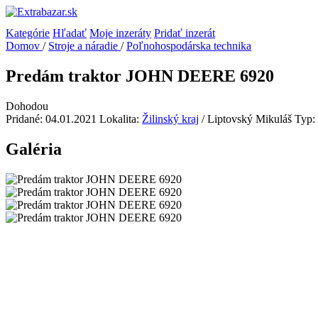
Kategórie
Hľadať
Moje inzeráty
Pridať inzerát
Domov
/
Stroje a náradie
/
Poľnohospodárska technika
Predám traktor JOHN DEERE 6920
Dohodou
Pridané: 04.01.2021
Lokalita:
Žilinský kraj
/ Liptovský Mikuláš
Typ:
Galéria