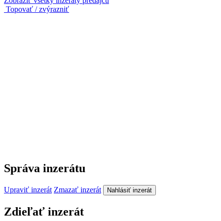
Zobraziť všetky inzeráty predajcu
Topovať / zvýrazniť
Správa inzerátu
Upraviť inzerát
Zmazať inzerát
Nahlásiť inzerát
Zdieľať inzerát