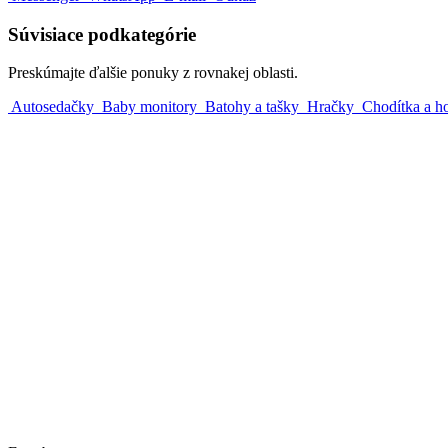
Súvisiace podkategórie
Preskúmajte ďalšie ponuky z rovnakej oblasti.
Autosedačky
Baby monitory
Batohy a tašky
Hračky
Chodítka a h