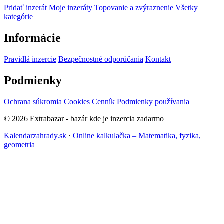
Pridať inzerát
Moje inzeráty
Topovanie a zvýraznenie
Všetky
kategórie
Informácie
Pravidlá inzercie
Bezpečnostné odporúčania
Kontakt
Podmienky
Ochrana súkromia
Cookies
Cenník
Podmienky používania
© 2026 Extrabazar - bazár kde je inzercia zadarmo
Kalendarzahrady.sk
·
Online kalkulačka – Matematika, fyzika,
geometria