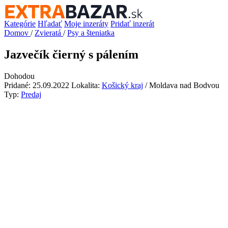
Kategórie
Hľadať
Moje inzeráty
Pridať inzerát
Domov
/
Zvieratá
/
Psy a šteniatka
Jazvečík čierný s pálením
Dohodou
Pridané: 25.09.2022
Lokalita:
Košický kraj
/ Moldava nad Bodvou
Typ:
Predaj