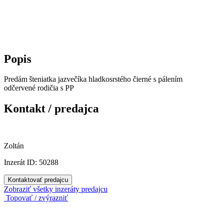
Popis
Predám šteniatka jazvečíka hladkosrstého čierné s pálením
odčervené rodičia s PP
Kontakt / predajca
Zoltán
Inzerát ID: 50288
Kontaktovať predajcu
Zobraziť všetky inzeráty predajcu
Topovať / zvýrazniť