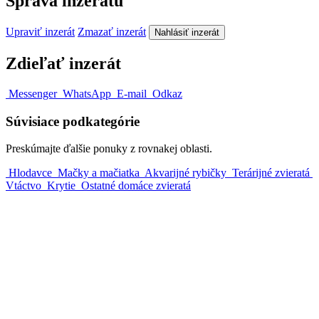
Správa inzerátu
Upraviť inzerát
Zmazať inzerát
Nahlásiť inzerát
Zdieľať inzerát
Messenger
WhatsApp
E-mail
Odkaz
Súvisiace podkategórie
Preskúmajte ďalšie ponuky z rovnakej oblasti.
Hlodavce
Mačky a mačiatka
Akvarijné rybičky
Terárijné zvieratá
Vtáctvo
Krytie
Ostatné domáce zvieratá