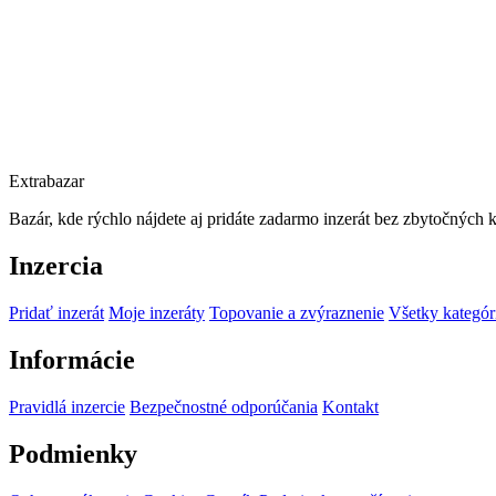
Extrabazar
Bazár, kde rýchlo nájdete aj pridáte zadarmo inzerát bez zbytočných 
Inzercia
Pridať inzerát
Moje inzeráty
Topovanie a zvýraznenie
Všetky kategór
Informácie
Pravidlá inzercie
Bezpečnostné odporúčania
Kontakt
Podmienky