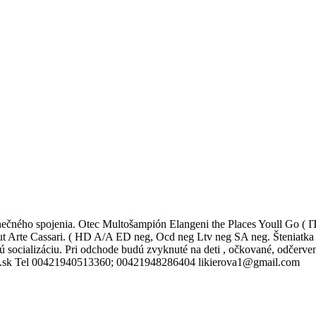
edinečného spojenia. Otec Multošampión Elangeni the Places Youll Go (
rte Cassari. ( HD A/A ED neg, Ocd neg Ltv neg SA neg. Šteniatka s
 socializáciu. Pri odchode budú zvyknuté na deti , očkované, odčervené
ssari.sk Tel 00421940513360; 00421948286404 likierova1@gmail.com