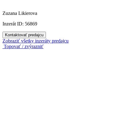
Zuzana Likierova
Inzerát ID: 56869
Kontaktovať predajcu
Zobraziť všetky inzeráty predajcu
Topovať / zvýrazniť