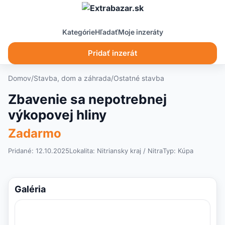
Kategórie
Hľadať
Moje inzeráty
Pridať inzerát
Domov
/
Stavba, dom a záhrada
/
Ostatné stavba
Zbavenie sa nepotrebnej
výkopovej hliny
Zadarmo
Pridané: 12.10.2025
Lokalita:
Nitriansky kraj
/ Nitra
Typ:
Kúpa
Galéria