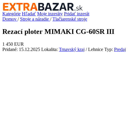
Kategórie
Hľadať
Moje inzeráty
Pridať inzerát
Domov
/
Stroje a náradie
/
Tlačiarenské stroje
Rezací ploter MIMAKI CG-60SR III
1 450 EUR
Pridané: 15.12.2025
Lokalita:
Trnavský kraj
/ Lehnice
Typ:
Predaj