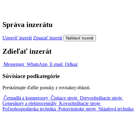
Správa inzerátu
Upraviť inzerát
Zmazať inzerát
Nahlásiť inzerát
Zdieľať inzerát
Messenger
WhatsApp
E-mail
Odkaz
Súvisiace podkategórie
Preskúmajte ďalšie ponuky z rovnakej oblasti.
Čerpadlá a kompresory
Čistiace stroje
Drevoobrábacie stroje
Generátory a elektrocentrály
Kovoobrábacie stroje
Poľnohospodárska technika
Potravinárske stroje
Skladová technika