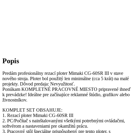
Popis
Predám profesionálny rezací ploter Mimaki CG-60SR III v stave
nového stroja. Ploter bol použitý len minimálne (cca 5 krát) na malé
projekty. Dôvod predaja: Nevyužitosť.
Ponúkam KOMPLETNÉ PRACOVNÉ MIESTO pripravené ihneď
k prevádzke! Ideálne pre začínajúce reklamné štúdio, grafikov alebo
živnostníkov.
KOMPLET SET OBSAHUJE:
1. Rezací ploter Mimaki CG-60SR III
2. PC/Počítač s nainštalovanými všetkými potrebnými ovládačmi,
softvérom a nastaveniami pre okamžitú prácu.
3. Pracovný stôl špeciálne prispôsobený pre tento ploter, s