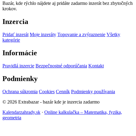
Bazár, kde rýchlo nájdete aj pridáte zadarmo inzerát bez zbytočných
krokov.
Inzercia
Pridať inzerát
Moje inzeráty
Topovanie a zvýraznenie
Všetky
kategórie
Informácie
Pravidlá inzercie
Bezpečnostné odporúčania
Kontakt
Podmienky
Ochrana súkromia
Cookies
Cenník
Podmienky používania
© 2026 Extrabazar - bazár kde je inzercia zadarmo
Kalendarzahrady.sk
·
Online kalkulačka – Matematika, fyzika,
geometria