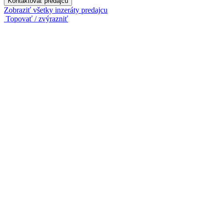
Kontaktovať predajcu
Zobraziť všetky inzeráty predajcu
Topovať / zvýrazniť