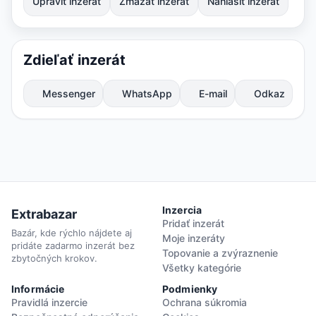
Upraviť inzerát
Zmazať inzerát
Nahlásiť inzerát
Zdieľať inzerát
Messenger
WhatsApp
E-mail
Odkaz
Inzercia
Extrabazar
Pridať inzerát
Bazár, kde rýchlo nájdete aj
Moje inzeráty
pridáte zadarmo inzerát bez
Topovanie a zvýraznenie
zbytočných krokov.
Všetky kategórie
Informácie
Podmienky
Pravidlá inzercie
Ochrana súkromia