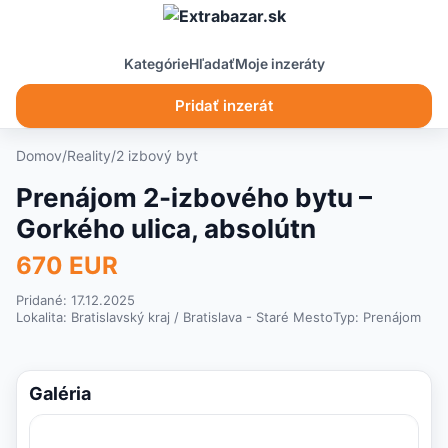
Kategórie
Hľadať
Moje inzeráty
Pridať inzerát
Domov
/
Reality
/
2 izbový byt
Prenájom 2-izbového bytu –
Gorkého ulica, absolútn
670 EUR
Pridané: 17.12.2025
Lokalita:
Bratislavský kraj
/ Bratislava - Staré Mesto
Typ:
Prenájom
Galéria