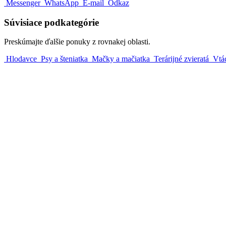
Messenger
WhatsApp
E-mail
Odkaz
Súvisiace podkategórie
Preskúmajte ďalšie ponuky z rovnakej oblasti.
Hlodavce
Psy a šteniatka
Mačky a mačiatka
Terárijné zvieratá
Vtá