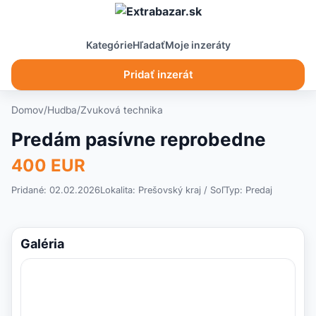
Kategórie
Hľadať
Moje inzeráty
Pridať inzerát
Domov
/
Hudba
/
Zvuková technika
Predám pasívne reprobedne
400 EUR
Pridané: 02.02.2026
Lokalita:
Prešovský kraj
/ Soľ
Typ:
Predaj
Galéria