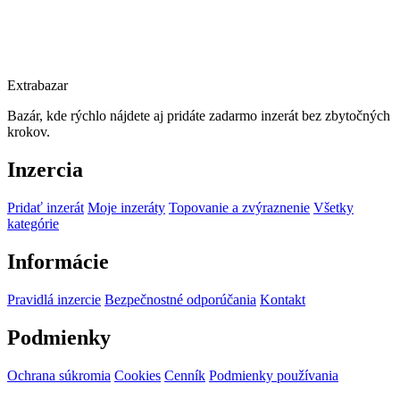
Extrabazar
Bazár, kde rýchlo nájdete aj pridáte zadarmo inzerát bez zbytočných
krokov.
Inzercia
Pridať inzerát
Moje inzeráty
Topovanie a zvýraznenie
Všetky
kategórie
Informácie
Pravidlá inzercie
Bezpečnostné odporúčania
Kontakt
Podmienky
Ochrana súkromia
Cookies
Cenník
Podmienky používania