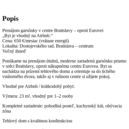
Popis
Prenájom garsónky v centre Bratislavy – oproti Eurovei
„Byt je vhodný na Airbnb.“
Cena: 650 €/mesiac (vrátane energií)
Lokalita: Dostojevského rad, Bratislava – centrum
Voľný ihneď
Ponúkame na prenájom útulnú, moderne zariadenú garsónku priamo
v srdci Bratislavy, oproti nákupnému centru Eurovea. Byt sa
nachádza na prízemí tehlového domu a orientuje sa do tichého
vnútorného dvora, takže aj v rušnom centre si užijete pokoj.
Vhodné pre Airbnb / krátkodobý pobyt:
Výmera: 23 m², vhodný pre 1–2 osoby
Kompletné zariadenie: pohodlná posteľ, kuchynský kút, obývacia
zóna
Tehlový dom s kvalitnou konštrukciou