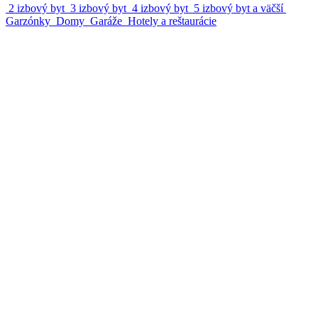
2 izbový byt
3 izbový byt
4 izbový byt
5 izbový byt a väčší
Garzónky
Domy
Garáže
Hotely a reštaurácie