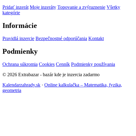
Pridať inzerát
Moje inzeráty
Topovanie a zvýraznenie
Všetky
kategórie
Informácie
Pravidlá inzercie
Bezpečnostné odporúčania
Kontakt
Podmienky
Ochrana súkromia
Cookies
Cenník
Podmienky používania
© 2026 Extrabazar - bazár kde je inzercia zadarmo
Kalendarzahrady.sk
·
Online kalkulačka – Matematika, fyzika,
geometria