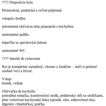
???? Dispozícia bytu
Premyslená, praktická a veľmi príjemná:
vstupná chodba
priestranná obývacia izba prepojená s kuchyňou
samostatná spálňa
kúpeľňa so sprchovým kútom
samostatné WC
????️ Interiér & vybavenie
Byt je kompletne zariadený, vkusne a funkčne – stačí si priniesť
osobné veci a bývať.
Vstup:
botník, vešiak
Obývačka & kuchyňa:
pohodlná sedačka, konferenčný stolík, jedálenský stôl so stoličkami,
plne vybavená kuchynská linka (sporák, rúra, mikrovlnná rúra,
digestor, chladnička), práčka