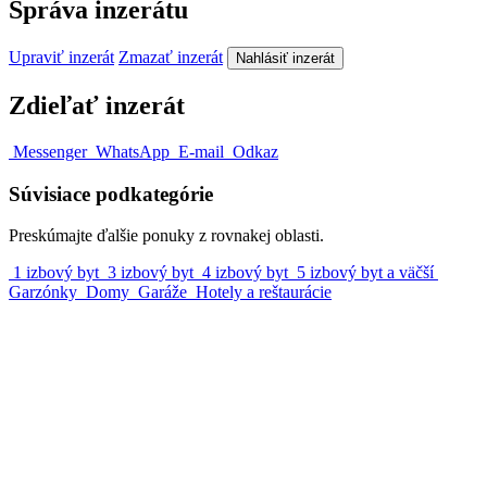
Správa inzerátu
Upraviť inzerát
Zmazať inzerát
Nahlásiť inzerát
Zdieľať inzerát
Messenger
WhatsApp
E-mail
Odkaz
Súvisiace podkategórie
Preskúmajte ďalšie ponuky z rovnakej oblasti.
1 izbový byt
3 izbový byt
4 izbový byt
5 izbový byt a väčší
Garzónky
Domy
Garáže
Hotely a reštaurácie