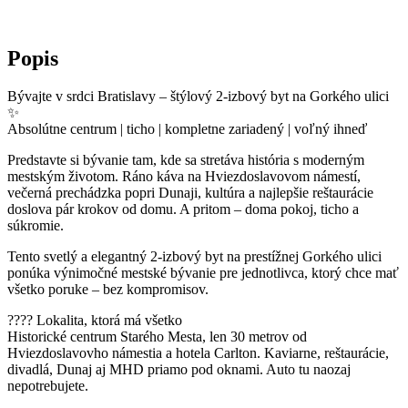
Popis
Bývajte v srdci Bratislavy – štýlový 2-izbový byt na Gorkého ulici
✨
Absolútne centrum | ticho | kompletne zariadený | voľný ihneď
Predstavte si bývanie tam, kde sa stretáva história s moderným
mestským životom. Ráno káva na Hviezdoslavovom námestí,
večerná prechádzka popri Dunaji, kultúra a najlepšie reštaurácie
doslova pár krokov od domu. A pritom – doma pokoj, ticho a
súkromie.
Tento svetlý a elegantný 2-izbový byt na prestížnej Gorkého ulici
ponúka výnimočné mestské bývanie pre jednotlivca, ktorý chce mať
všetko poruke – bez kompromisov.
???? Lokalita, ktorá má všetko
Historické centrum Starého Mesta, len 30 metrov od
Hviezdoslavovho námestia a hotela Carlton. Kaviarne, reštaurácie,
divadlá, Dunaj aj MHD priamo pod oknami. Auto tu naozaj
nepotrebujete.