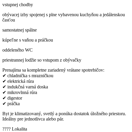
vstupnej chodby
obývacej izby spojenej s plne vybavenou kuchyňou a jedálenskou
časťou
samostatnej spálne
kúpeľne s vaňou a práčkou
oddeleného WC
priestrannej lodžie so vstupom z obývačky
Prenajíma sa kompletne zariadený vrátane spotrebičov:
✔ chladnička s mrazničkou
✔ elektrická rúra
✔ indukčná varná doska
✔ mikrovlnná rúra
✔ digestor
✔ práčka
Byt je klimatizovaný, svetlý a ponúka dostatok úložného priestoru.
Ideálny pre jednotlivca alebo pár.
???? Lokalita