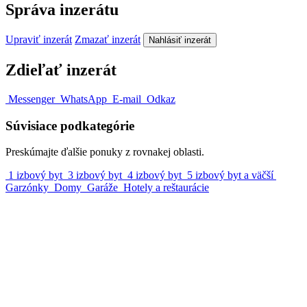
Správa inzerátu
Upraviť inzerát
Zmazať inzerát
Nahlásiť inzerát
Zdieľať inzerát
Messenger
WhatsApp
E-mail
Odkaz
Súvisiace podkategórie
Preskúmajte ďalšie ponuky z rovnakej oblasti.
1 izbový byt
3 izbový byt
4 izbový byt
5 izbový byt a väčší
Garzónky
Domy
Garáže
Hotely a reštaurácie