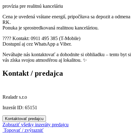
provízia pre realitnú kanceláriu
Cena je uvedená vrátane energií, pripočítava sa depozit a odmena
RK.
Ponuka je sprostredkovaná realitnou kanceláriou.
???? Kontakt: 0911 495 385 (T-Mobile)
Dostupní aj cez WhatsApp a Viber.
Neváhajte nás kontaktovať a dohodnite si obhliadku – tento byt si
vás získa svojou atmosférou aj lokalitou. ✨
Kontakt / predajca
Realadr s.r.o
Inzerát ID: 65151
Kontaktovať predajcu
Zobraziť všetky inzeráty predajcu
Topovať / zvýrazniť