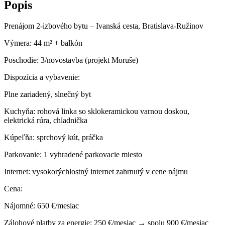
Popis
Prenájom 2-izbového bytu – Ivanská cesta, Bratislava-Ružinov
Výmera: 44 m² + balkón
Poschodie: 3/novostavba (projekt Moruše)
Dispozícia a vybavenie:
Plne zariadený, slnečný byt
Kuchyňa: rohová linka so sklokeramickou varnou doskou,
elektrická rúra, chladnička
Kúpeľňa: sprchový kút, práčka
Parkovanie: 1 vyhradené parkovacie miesto
Internet: vysokorýchlostný internet zahrnutý v cene nájmu
Cena:
Nájomné: 650 €/mesiac
Zálohové platby za energie: 250 €/mesiac → spolu 900 €/mesiac