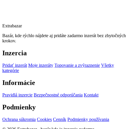
Extrabazar
Bazár, kde rýchlo nájdete aj pridáte zadarmo inzerát bez zbytočných
krokov.
Inzercia
Pridať inzerát
Moje inzeráty
Topovanie a zvýraznenie
Všetky
kategórie
Informácie
Pravidlá inzercie
Bezpečnostné odporúčania
Kontakt
Podmienky
Ochrana súkromia
Cookies
Cenník
Podmienky používania