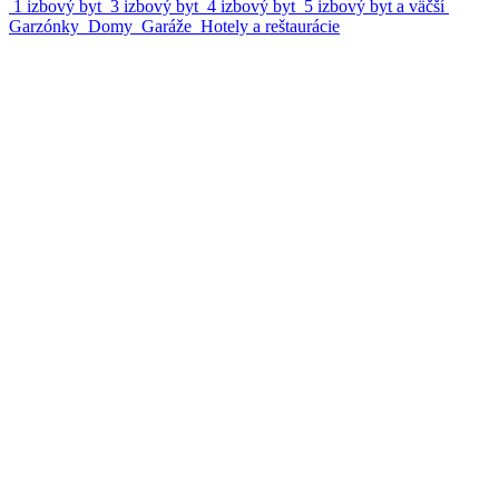
1 izbový byt
3 izbový byt
4 izbový byt
5 izbový byt a väčší
Garzónky
Domy
Garáže
Hotely a reštaurácie