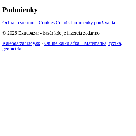
Podmienky
Ochrana súkromia
Cookies
Cenník
Podmienky používania
© 2026 Extrabazar - bazár kde je inzercia zadarmo
Kalendarzahrady.sk
·
Online kalkulačka – Matematika, fyzika,
geometria