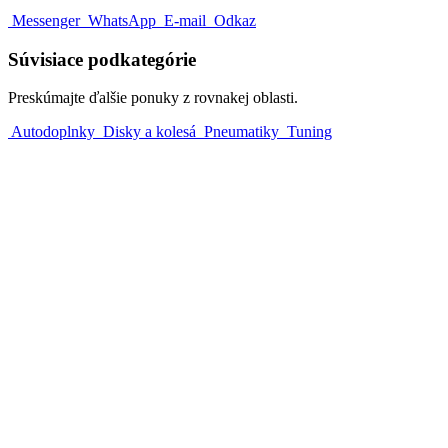
Messenger
WhatsApp
E-mail
Odkaz
Súvisiace podkategórie
Preskúmajte ďalšie ponuky z rovnakej oblasti.
Autodoplnky
Disky a kolesá
Pneumatiky
Tuning