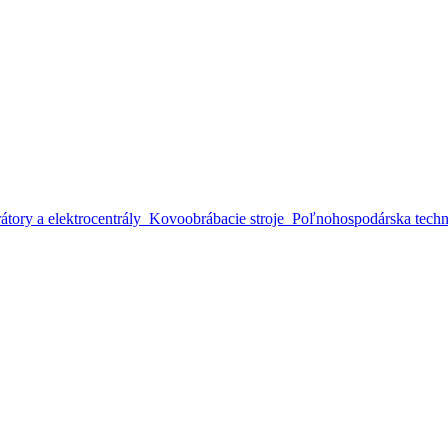
átory a elektrocentrály
Kovoobrábacie stroje
Poľnohospodárska techn