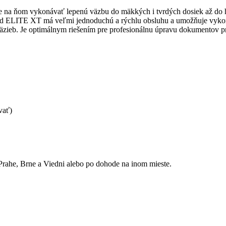
te na ňom vykonávať lepenú väzbu do mäkkých i tvrdých dosiek až do 
ind ELITE XT má veľmi jednoduchú a rýchlu obsluhu a umožňuje vyko
eb. Je optimálnym riešením pre profesionálnu úpravu dokumentov pri n
vať)
v Prahe, Brne a Viedni alebo po dohode na inom mieste.