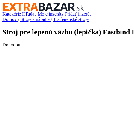
Kategórie
Hľadať
Moje inzeráty
Pridať inzerát
Domov
/
Stroje a náradie
/
Tlačiarenské stroje
Stroj pre lepenú väzbu (lepička) Fastbind 
Dohodou