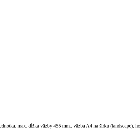
jednotka, max. dĺžka väzby 455 mm., väzba A4 na šírku (landscape), ho