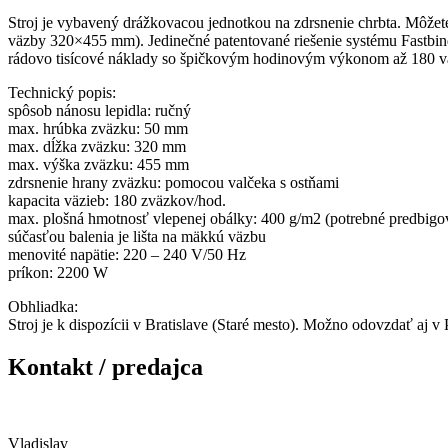
Stroj je vybavený drážkovacou jednotkou na zdrsnenie chrbta. Môže
väzby 320×455 mm). Jedinečné patentované riešenie systému Fastb
rádovo tisícové náklady so špičkovým hodinovým výkonom až 180 väzi
Technický popis:
spôsob nánosu lepidla: ručný
max. hrúbka zväzku: 50 mm
max. dĺžka zväzku: 320 mm
max. výška zväzku: 455 mm
zdrsnenie hrany zväzku: pomocou valčeka s ostňami
kapacita väzieb: 180 zväzkov/hod.
max. plošná hmotnosť vlepenej obálky: 400 g/m2 (potrebné predbigo
súčasťou balenia je lišta na mäkkú väzbu
menovité napätie: 220 – 240 V/50 Hz
príkon: 2200 W
Obhliadka:
Stroj je k dispozícii v Bratislave (Staré mesto). Možno odovzdať aj 
Kontakt / predajca
Vladislav