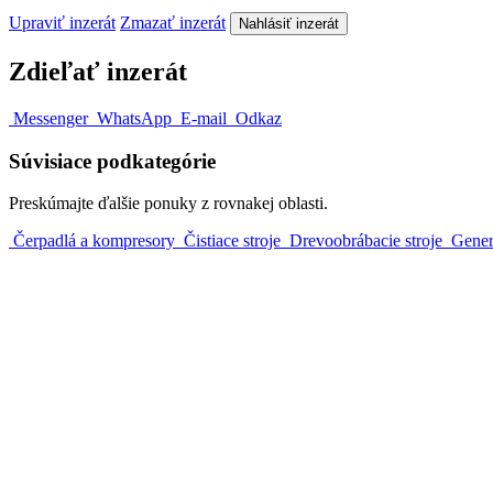
Upraviť inzerát
Zmazať inzerát
Nahlásiť inzerát
Zdieľať inzerát
Messenger
WhatsApp
E-mail
Odkaz
Súvisiace podkategórie
Preskúmajte ďalšie ponuky z rovnakej oblasti.
Čerpadlá a kompresory
Čistiace stroje
Drevoobrábacie stroje
Gener