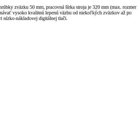
hrúbky zväzku 50 mm, pracovná šírka stroja je 320 mm (max. rozmer
návať vysoko kvalitnú lepenú väzbu od niekoľkých zväzkov až po
ízko-nákladovej digitálnej tlači.