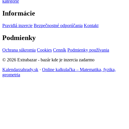
kategórie
Informácie
Pravidlá inzercie
Bezpečnostné odporúčania
Kontakt
Podmienky
Ochrana súkromia
Cookies
Cenník
Podmienky používania
© 2026 Extrabazar - bazár kde je inzercia zadarmo
Kalendarzahrady.sk
·
Online kalkulačka – Matematika, fyzika,
geometria