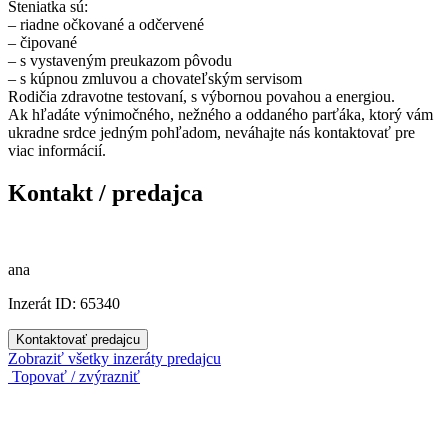
Šteniatka sú:
– riadne očkované a odčervené
– čipované
– s vystaveným preukazom pôvodu
– s kúpnou zmluvou a chovateľským servisom
Rodičia zdravotne testovaní, s výbornou povahou a energiou.
Ak hľadáte výnimočného, nežného a oddaného parťáka, ktorý vám
ukradne srdce jedným pohľadom, neváhajte nás kontaktovať pre
viac informácií.
Kontakt / predajca
ana
Inzerát ID: 65340
Kontaktovať predajcu
Zobraziť všetky inzeráty predajcu
Topovať / zvýrazniť