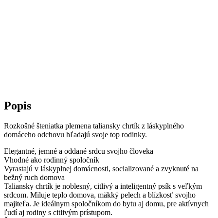
Popis
Rozkošné šteniatka plemena taliansky chrtík z láskyplného
domáceho odchovu hľadajú svoje top rodinky.
Elegantné, jemné a oddané srdcu svojho človeka
Vhodné ako rodinný spoločník
Vyrastajú v láskyplnej domácnosti, socializované a zvyknuté na
bežný ruch domova
Taliansky chrtík je noblesný, citlivý a inteligentný psík s veľkým
srdcom. Miluje teplo domova, mäkký pelech a blízkosť svojho
majiteľa. Je ideálnym spoločníkom do bytu aj domu, pre aktívnych
ľudí aj rodiny s citlivým prístupom.