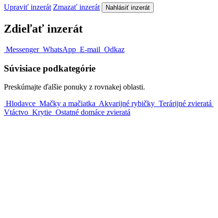
Upraviť inzerát
Zmazať inzerát
Nahlásiť inzerát
Zdieľať inzerát
Messenger
WhatsApp
E-mail
Odkaz
Súvisiace podkategórie
Preskúmajte ďalšie ponuky z rovnakej oblasti.
Hlodavce
Mačky a mačiatka
Akvarijné rybičky
Terárijné zvieratá
Vtáctvo
Krytie
Ostatné domáce zvieratá