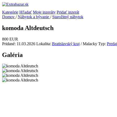
Kategórie
Hľadať
Moje inzeráty
Pridať inzerát
Domov
/
Nábytok a bývanie
/
Starožitný nábytok
komoda Altdeutsch
800 EUR
Pridané: 11.03.2026
Lokalita:
Bratislavský kraj
/ Malacky
Typ:
Preda
Galéria