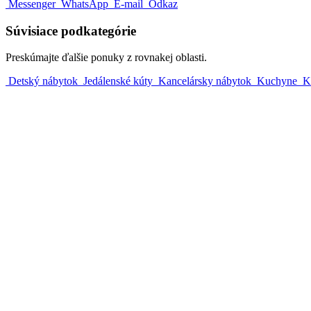
Messenger
WhatsApp
E-mail
Odkaz
Súvisiace podkategórie
Preskúmajte ďalšie ponuky z rovnakej oblasti.
Detský nábytok
Jedálenské kúty
Kancelársky nábytok
Kuchyne
K