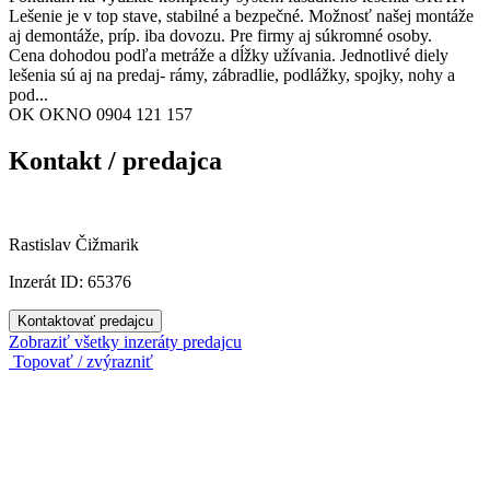
Lešenie je v top stave, stabilné a bezpečné. Možnosť našej montáže
aj demontáže, príp. iba dovozu. Pre firmy aj súkromné osoby.
Cena dohodou podľa metráže a dĺžky užívania. Jednotlivé diely
lešenia sú aj na predaj- rámy, zábradlie, podlážky, spojky, nohy a
pod...
OK OKNO 0904 121 157
Kontakt / predajca
Rastislav Čižmarik
Inzerát ID: 65376
Kontaktovať predajcu
Zobraziť všetky inzeráty predajcu
Topovať / zvýrazniť