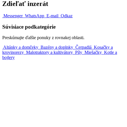
Zdieľať inzerát
Messenger
WhatsApp
E-mail
Odkaz
Súvisiace podkategórie
Preskúmajte ďalšie ponuky z rovnakej oblasti.
Altánky a domčeky
Bazény a doplnky
Čerpadlá
Kosačky a
krovinorezy
Malotraktory a kultivátory
Píly
Miešačky
Kotle a
bojlery