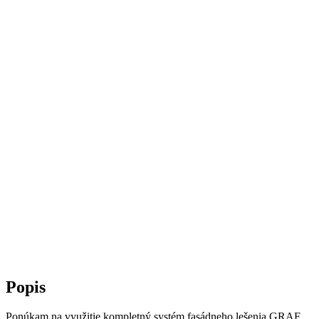
Popis
Ponúkam na využitie kompletný systém fasádneho lešenia GRAF.