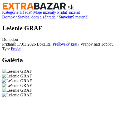
Kategórie
Hľadať
Moje inzeráty
Pridať inzerát
Domov
/
Stavba, dom a záhrada
/
Stavebný materiál
Lešenie GRAF
Dohodou
Pridané: 17.03.2026
Lokalita:
Prešovský kraj
/ Vranov nad Topľou
Typ:
Predaj
Galéria