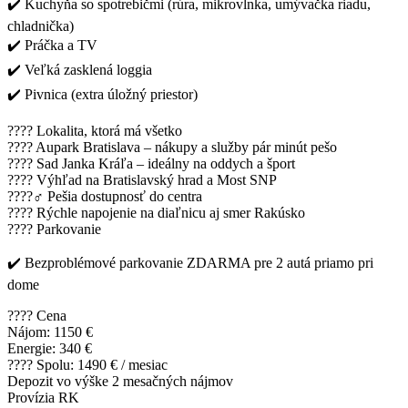
✔️ Kuchyňa so spotrebičmi (rúra, mikrovlnka, umývačka riadu,
chladnička)
✔️ Práčka a TV
✔️ Veľká zasklená loggia
✔️ Pivnica (extra úložný priestor)
???? Lokalita, ktorá má všetko
????️ Aupark Bratislava – nákupy a služby pár minút pešo
???? Sad Janka Kráľa – ideálny na oddych a šport
????️ Výhľad na Bratislavský hrad a Most SNP
????‍♂️ Pešia dostupnosť do centra
???? Rýchle napojenie na diaľnicu aj smer Rakúsko
???? Parkovanie
✔️ Bezproblémové parkovanie ZDARMA pre 2 autá priamo pri
dome
???? Cena
Nájom: 1150 €
Energie: 340 €
???? Spolu: 1490 € / mesiac
Depozit vo výške 2 mesačných nájmov
Provízia RK