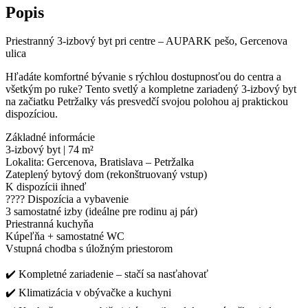
Popis
Priestranný 3-izbový byt pri centre – AUPARK pešo, Gercenova
ulica
Hľadáte komfortné bývanie s rýchlou dostupnosťou do centra a
všetkým po ruke? Tento svetlý a kompletne zariadený 3-izbový byt
na začiatku Petržalky vás presvedčí svojou polohou aj praktickou
dispozíciou.
Základné informácie
3-izbový byt | 74 m²
Lokalita: Gercenova, Bratislava – Petržalka
Zateplený bytový dom (rekonštruovaný vstup)
K dispozícii ihneď
????️ Dispozícia a vybavenie
3 samostatné izby (ideálne pre rodinu aj pár)
Priestranná kuchyňa
Kúpeľňa + samostatné WC
Vstupná chodba s úložným priestorom
✔️ Kompletné zariadenie – stačí sa nasťahovať
✔️ Klimatizácia v obývačke a kuchyni