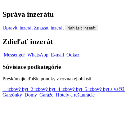
Správa inzerátu
Upraviť inzerát
Zmazať inzerát
Nahlásiť inzerát
Zdieľať inzerát
Messenger
WhatsApp
E-mail
Odkaz
Súvisiace podkategórie
Preskúmajte ďalšie ponuky z rovnakej oblasti.
1 izbový byt
2 izbový byt
4 izbový byt
5 izbový byt a väčší
Garzónky
Domy
Garáže
Hotely a reštaurácie