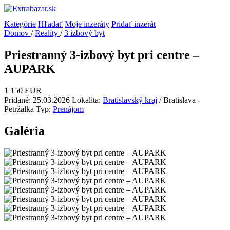
Kategórie
Hľadať
Moje inzeráty
Pridať inzerát
Domov
/
Reality
/
3 izbový byt
Priestranný 3-izbový byt pri centre –
AUPARK
1 150 EUR
Pridané: 25.03.2026
Lokalita:
Bratislavský kraj
/ Bratislava -
Petržalka
Typ:
Prenájom
Galéria