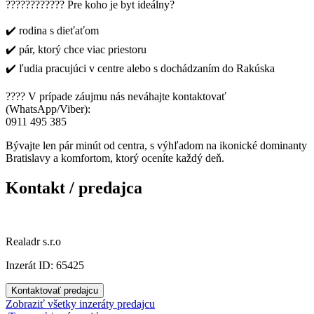
????‍????‍???? Pre koho je byt ideálny?
✔️ rodina s dieťaťom
✔️ pár, ktorý chce viac priestoru
✔️ ľudia pracujúci v centre alebo s dochádzaním do Rakúska
???? V prípade záujmu nás neváhajte kontaktovať
(WhatsApp/Viber):
0911 495 385
Bývajte len pár minút od centra, s výhľadom na ikonické dominanty
Bratislavy a komfortom, ktorý oceníte každý deň.
Kontakt / predajca
Realadr s.r.o
Inzerát ID: 65425
Kontaktovať predajcu
Zobraziť všetky inzeráty predajcu