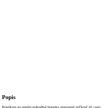
Popis
Ponúkam na predaj pohodlné botasky nenosené veľkosť 41 cena