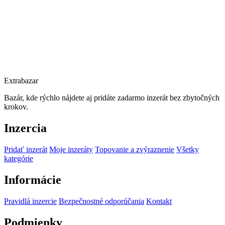
Extrabazar
Bazár, kde rýchlo nájdete aj pridáte zadarmo inzerát bez zbytočných
krokov.
Inzercia
Pridať inzerát
Moje inzeráty
Topovanie a zvýraznenie
Všetky
kategórie
Informácie
Pravidlá inzercie
Bezpečnostné odporúčania
Kontakt
Podmienky