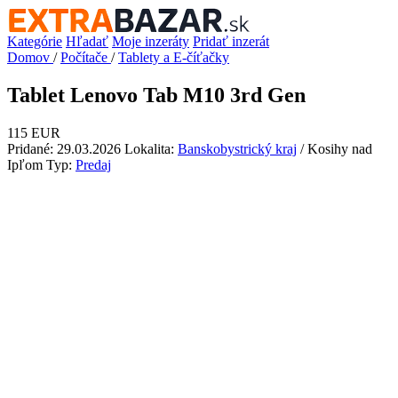
Kategórie
Hľadať
Moje inzeráty
Pridať inzerát
Domov
/
Počítače
/
Tablety a E-číťačky
Tablet Lenovo Tab M10 3rd Gen
115 EUR
Pridané: 29.03.2026
Lokalita:
Banskobystrický kraj
/ Kosihy nad
Ipľom
Typ:
Predaj