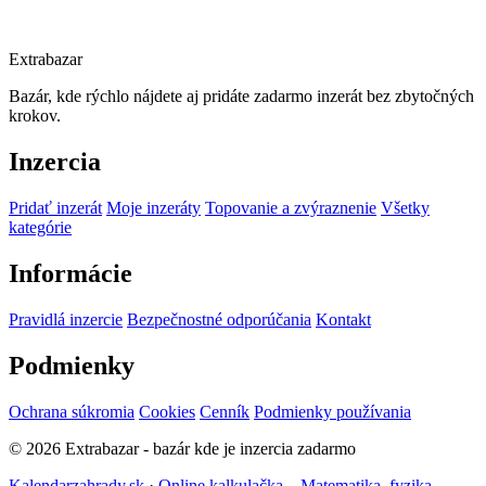
Extrabazar
Bazár, kde rýchlo nájdete aj pridáte zadarmo inzerát bez zbytočných
krokov.
Inzercia
Pridať inzerát
Moje inzeráty
Topovanie a zvýraznenie
Všetky
kategórie
Informácie
Pravidlá inzercie
Bezpečnostné odporúčania
Kontakt
Podmienky
Ochrana súkromia
Cookies
Cenník
Podmienky používania
© 2026 Extrabazar - bazár kde je inzercia zadarmo
Kalendarzahrady.sk
·
Online kalkulačka – Matematika, fyzika,