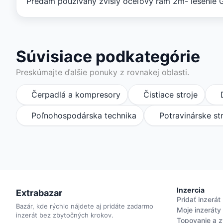
Predám používaný zvislý oceľový rám 2m- lešenie 
Súvisiace podkategórie
Preskúmajte ďalšie ponuky z rovnakej oblasti.
Čerpadlá a kompresory
Čistiace stroje
Poľnohospodárska technika
Potravinárske st
Inzercia
Extrabazar
Pridať inzerát
Bazár, kde rýchlo nájdete aj pridáte zadarmo
Moje inzeráty
inzerát bez zbytočných krokov.
Topovanie a z