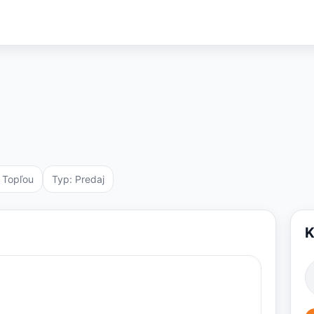
 Topľou
Typ:
Predaj
K