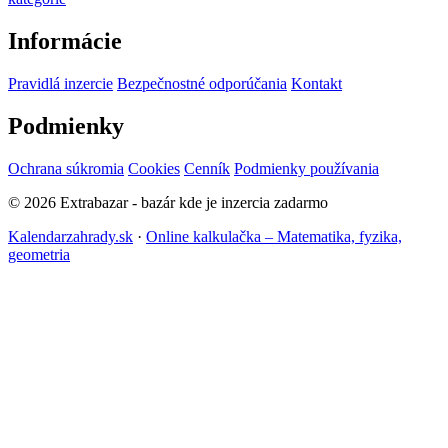
Informácie
Pravidlá inzercie
Bezpečnostné odporúčania
Kontakt
Podmienky
Ochrana súkromia
Cookies
Cenník
Podmienky používania
© 2026 Extrabazar - bazár kde je inzercia zadarmo
Kalendarzahrady.sk
·
Online kalkulačka – Matematika, fyzika,
geometria