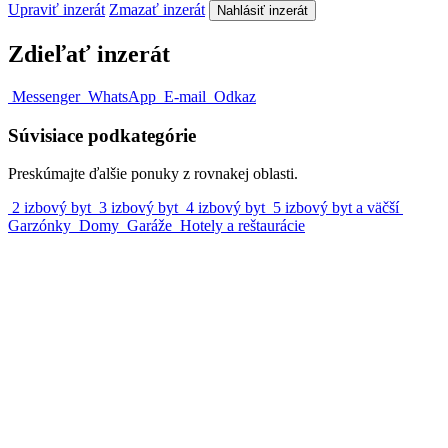
Upraviť inzerát
Zmazať inzerát
Nahlásiť inzerát
Zdieľať inzerát
Messenger
WhatsApp
E-mail
Odkaz
Súvisiace podkategórie
Preskúmajte ďalšie ponuky z rovnakej oblasti.
2 izbový byt
3 izbový byt
4 izbový byt
5 izbový byt a väčší
Garzónky
Domy
Garáže
Hotely a reštaurácie