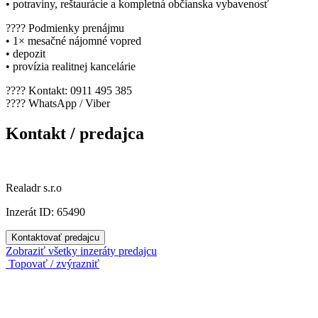
• potraviny, reštaurácie a kompletná občianska vybavenosť
???? Podmienky prenájmu
• 1× mesačné nájomné vopred
• depozit
• provízia realitnej kancelárie
???? Kontakt: 0911 495 385
???? WhatsApp / Viber
Kontakt / predajca
Realadr s.r.o
Inzerát ID: 65490
Kontaktovať predajcu
Zobraziť všetky inzeráty predajcu
Topovať / zvýrazniť