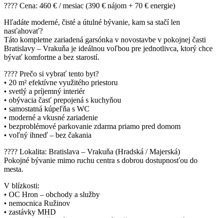
???? Cena: 460 € / mesiac (390 € nájom + 70 € energie)
Hľadáte moderné, čisté a útulné bývanie, kam sa stačí len
nasťahovať?
Táto kompletne zariadená garsónka v novostavbe v pokojnej časti
Bratislavy – Vrakuňa je ideálnou voľbou pre jednotlivca, ktorý chce
bývať komfortne a bez starostí.
???? Prečo si vybrať tento byt?
• 20 m² efektívne využitého priestoru
• svetlý a príjemný interiér
• obývacia časť prepojená s kuchyňou
• samostatná kúpeľňa s WC
• moderné a vkusné zariadenie
• bezproblémové parkovanie zdarma priamo pred domom
• voľný ihneď – bez čakania
???? Lokalita: Bratislava – Vrakuňa (Hradská / Majerská)
Pokojné bývanie mimo ruchu centra s dobrou dostupnosťou do
mesta.
V blízkosti:
• OC Hron – obchody a služby
• nemocnica Ružinov
• zastávky MHD