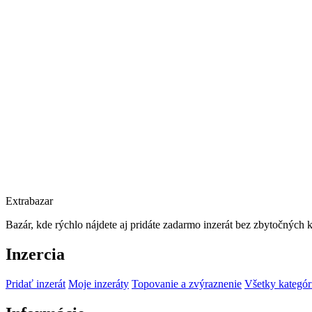
Extrabazar
Bazár, kde rýchlo nájdete aj pridáte zadarmo inzerát bez zbytočných 
Inzercia
Pridať inzerát
Moje inzeráty
Topovanie a zvýraznenie
Všetky kategór