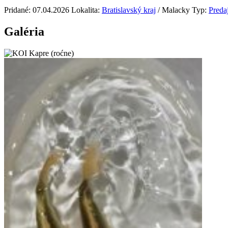
Pridané: 07.04.2026
Lokalita:
Bratislavský kraj
/ Malacky
Typ:
Preda
Galéria