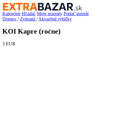
Kategórie
Hľadať
Moje inzeráty
Pridať inzerát
Domov
/
Zvieratá
/
Akvarijné rybičky
KOI Kapre (roćne)
3 EUR