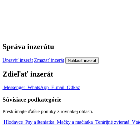
Správa inzerátu
Upraviť inzerát
Zmazať inzerát
Nahlásiť inzerát
Zdieľať inzerát
Messenger
WhatsApp
E-mail
Odkaz
Súvisiace podkategórie
Preskúmajte ďalšie ponuky z rovnakej oblasti.
Hlodavce
Psy a šteniatka
Mačky a mačiatka
Terárijné zvieratá
Vtá