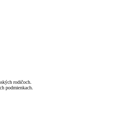
nských rodičoch.
nych podmienkach.