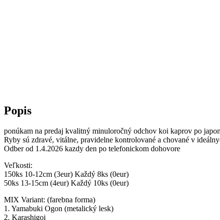
Popis
ponúkam na predaj kvalitný minuloročný odchov koi kaprov po japo
Ryby sú zdravé, vitálne, pravidelne kontrolované a chované v ideál
Odber od 1.4.2026 kazdy den po telefonickom dohovore
Veľkosti:
150ks 10-12cm (3eur) Každý 8ks (0eur)
50ks 13-15cm (4eur) Každý 10ks (0eur)
MIX Variant: (farebna forma)
1. Yamabuki Ogon (metalický lesk)
2. Karashigoi