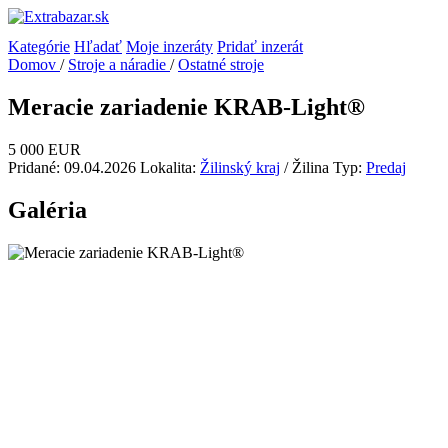
Kategórie
Hľadať
Moje inzeráty
Pridať inzerát
Domov
/
Stroje a náradie
/
Ostatné stroje
Meracie zariadenie KRAB-Light®
5 000 EUR
Pridané: 09.04.2026
Lokalita:
Žilinský kraj
/ Žilina
Typ:
Predaj
Galéria