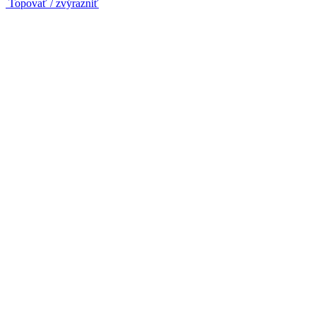
Topovať / zvýrazniť