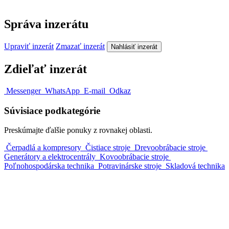
Správa inzerátu
Upraviť inzerát
Zmazať inzerát
Nahlásiť inzerát
Zdieľať inzerát
Messenger
WhatsApp
E-mail
Odkaz
Súvisiace podkategórie
Preskúmajte ďalšie ponuky z rovnakej oblasti.
Čerpadlá a kompresory
Čistiace stroje
Drevoobrábacie stroje
Generátory a elektrocentrály
Kovoobrábacie stroje
Poľnohospodárska technika
Potravinárske stroje
Skladová technika