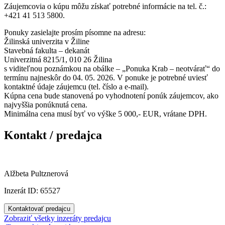
Záujemcovia o kúpu môžu získať potrebné informácie na tel. č.:
+421 41 513 5800.
Ponuky zasielajte prosím písomne na adresu:
Žilinská univerzita v Žiline
Stavebná fakulta – dekanát
Univerzitná 8215/1, 010 26 Žilina
s viditeľnou poznámkou na obálke – „Ponuka Krab – neotvárať“ do
termínu najneskôr do 04. 05. 2026. V ponuke je potrebné uviesť
kontaktné údaje záujemcu (tel. číslo a e-mail).
Kúpna cena bude stanovená po vyhodnotení ponúk záujemcov, ako
najvyššia ponúknutá cena.
Minimálna cena musí byť vo výške 5 000,- EUR, vrátane DPH.
Kontakt / predajca
Alžbeta Pultznerová
Inzerát ID: 65527
Kontaktovať predajcu
Zobraziť všetky inzeráty predajcu