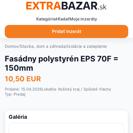
Kategórie
Hľadať
Moje inzeráty
Pridať inzerát
Domov
/
Stavba, dom a záhrada
/
Izolácie a zateplenie
Fasádny polystyrén EPS 70F =
150mm
10,50 EUR
Pridané: 15.04.2026
Lokalita:
Košický kraj
/ Spišské Vlachy
Typ:
Predaj
Galéria