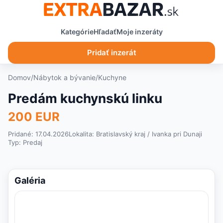
Kategórie
Hľadať
Moje inzeráty
Pridať inzerát
Domov
/
Nábytok a bývanie
/
Kuchyne
Predám kuchynskú linku
200 EUR
Pridané: 17.04.2026
Lokalita:
Bratislavský kraj
/ Ivanka pri Dunaji
Typ:
Predaj
Galéria