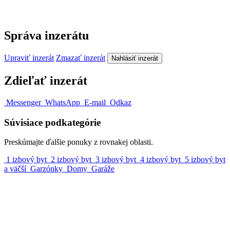
Správa inzerátu
Upraviť inzerát
Zmazať inzerát
Nahlásiť inzerát
Zdieľať inzerát
Messenger
WhatsApp
E-mail
Odkaz
Súvisiace podkategórie
Preskúmajte ďalšie ponuky z rovnakej oblasti.
1 izbový byt
2 izbový byt
3 izbový byt
4 izbový byt
5 izbový byt
a väčší
Garzónky
Domy
Garáže