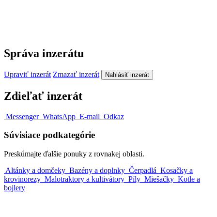
Správa inzerátu
Upraviť inzerát
Zmazať inzerát
Nahlásiť inzerát
Zdieľať inzerát
Messenger
WhatsApp
E-mail
Odkaz
Súvisiace podkategórie
Preskúmajte ďalšie ponuky z rovnakej oblasti.
Altánky a domčeky
Bazény a doplnky
Čerpadlá
Kosačky a
krovinorezy
Malotraktory a kultivátory
Píly
Miešačky
Kotle a
bojlery