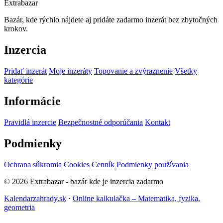
Extrabazar
Bazár, kde rýchlo nájdete aj pridáte zadarmo inzerát bez zbytočných
krokov.
Inzercia
Pridať inzerát
Moje inzeráty
Topovanie a zvýraznenie
Všetky
kategórie
Informácie
Pravidlá inzercie
Bezpečnostné odporúčania
Kontakt
Podmienky
Ochrana súkromia
Cookies
Cenník
Podmienky používania
© 2026 Extrabazar - bazár kde je inzercia zadarmo
Kalendarzahrady.sk
·
Online kalkulačka – Matematika, fyzika,
geometria