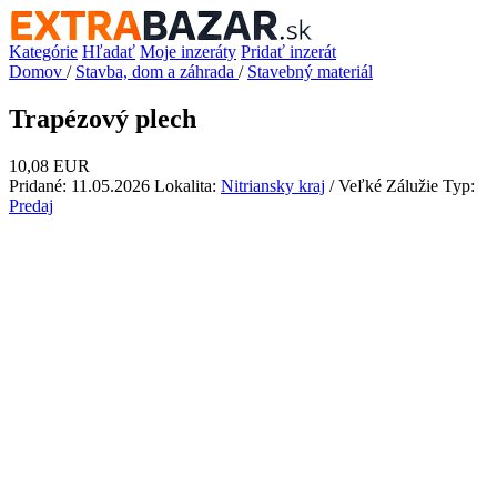
Kategórie
Hľadať
Moje inzeráty
Pridať inzerát
Domov
/
Stavba, dom a záhrada
/
Stavebný materiál
Trapézový plech
10,08 EUR
Pridané: 11.05.2026
Lokalita:
Nitriansky kraj
/ Veľké Zálužie
Typ:
Predaj