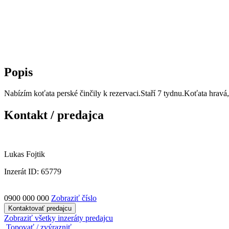
Popis
Nabízím koťata perské činčily k rezervaci.Staří 7 tydnu.Koťata hrav
Kontakt / predajca
Lukas Fojtik
Inzerát ID: 65779
0900 000 000
Zobraziť číslo
Kontaktovať predajcu
Zobraziť všetky inzeráty predajcu
Topovať / zvýrazniť