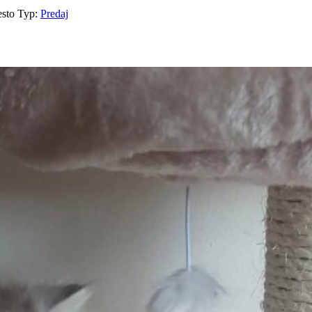
esto
Typ:
Predaj