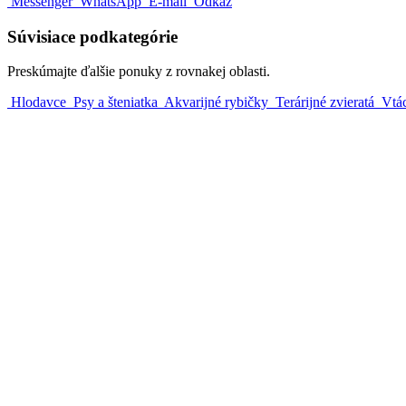
Messenger
WhatsApp
E-mail
Odkaz
Súvisiace podkategórie
Preskúmajte ďalšie ponuky z rovnakej oblasti.
Hlodavce
Psy a šteniatka
Akvarijné rybičky
Terárijné zvieratá
Vtá