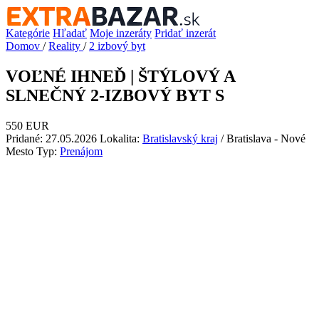
Kategórie
Hľadať
Moje inzeráty
Pridať inzerát
Domov
/
Reality
/
2 izbový byt
VOĽNÉ IHNEĎ | ŠTÝLOVÝ A
SLNEČNÝ 2-IZBOVÝ BYT S
550 EUR
Pridané: 27.05.2026
Lokalita:
Bratislavský kraj
/ Bratislava - Nové
Mesto
Typ:
Prenájom