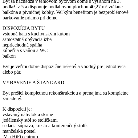
Byt sa nachádza v tehlovom bytovom dome s výťahom na 3.
podlaží z 5 a disponuje podlahovou plochou 40,27 m² vrátane
balkóna a pivničnej kobky. Veľkým benefitom je bezproblémové
parkovanie priamo pri dome.
DISPOZÍCIA BYTU
vstupná hala s kuchynským kútom
samostatná obývacia izba
nepriechodná spálňa
kúpeľňa s vaňou a WC
balkón
Byt je veľmi dobre dispozične riešený a vhodný pre jednotlivca
alebo pár.
VYBAVENIE A ŠTANDARD
Byt prešiel kompletnou rekonštrukciou a prenajíma sa kompletne
zariadený.
K dispozícii je:
vstavaný nábytok a skrine
jedálenský stôl so stoličkami
sedacia súprava, kreslo a konferenčný stolík
manželská posteľ
tV a HiFi centrum