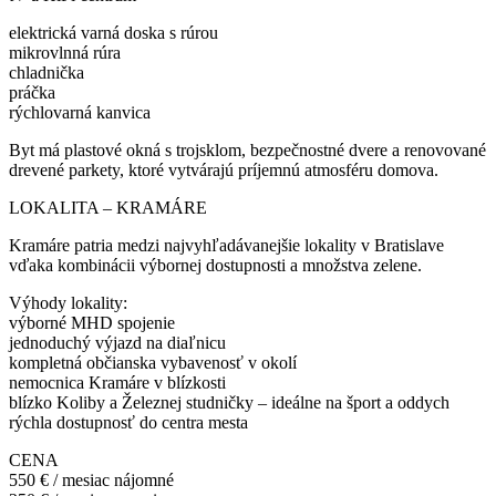
elektrická varná doska s rúrou
mikrovlnná rúra
chladnička
práčka
rýchlovarná kanvica
Byt má plastové okná s trojsklom, bezpečnostné dvere a renovované
drevené parkety, ktoré vytvárajú príjemnú atmosféru domova.
LOKALITA – KRAMÁRE
Kramáre patria medzi najvyhľadávanejšie lokality v Bratislave
vďaka kombinácii výbornej dostupnosti a množstva zelene.
Výhody lokality:
výborné MHD spojenie
jednoduchý výjazd na diaľnicu
kompletná občianska vybavenosť v okolí
nemocnica Kramáre v blízkosti
blízko Koliby a Železnej studničky – ideálne na šport a oddych
rýchla dostupnosť do centra mesta
CENA
550 € / mesiac nájomné