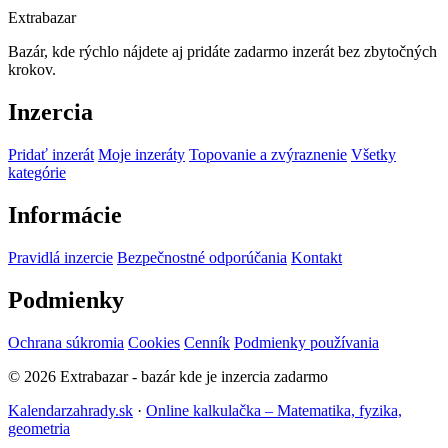
Extrabazar
Bazár, kde rýchlo nájdete aj pridáte zadarmo inzerát bez zbytočných
krokov.
Inzercia
Pridať inzerát
Moje inzeráty
Topovanie a zvýraznenie
Všetky
kategórie
Informácie
Pravidlá inzercie
Bezpečnostné odporúčania
Kontakt
Podmienky
Ochrana súkromia
Cookies
Cenník
Podmienky používania
© 2026 Extrabazar - bazár kde je inzercia zadarmo
Kalendarzahrady.sk
·
Online kalkulačka – Matematika, fyzika,
geometria