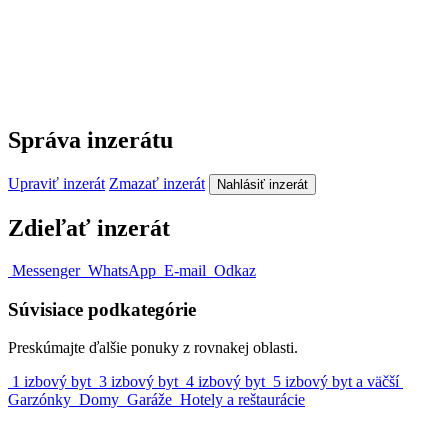
Správa inzerátu
Upraviť inzerát
Zmazať inzerát
Nahlásiť inzerát
Zdieľať inzerát
Messenger
WhatsApp
E-mail
Odkaz
Súvisiace podkategórie
Preskúmajte ďalšie ponuky z rovnakej oblasti.
1 izbový byt
3 izbový byt
4 izbový byt
5 izbový byt a väčší
Garzónky
Domy
Garáže
Hotely a reštaurácie