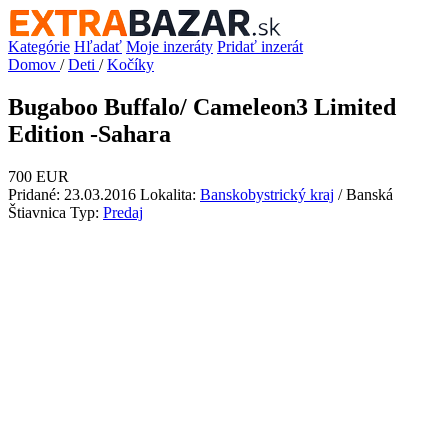
Kategórie
Hľadať
Moje inzeráty
Pridať inzerát
Domov
/
Deti
/
Kočíky
Bugaboo Buffalo/ Cameleon3 Limited
Edition -Sahara
700 EUR
Pridané: 23.03.2016
Lokalita:
Banskobystrický kraj
/ Banská
Štiavnica
Typ:
Predaj