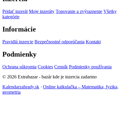
Pridať inzerát
Moje inzeráty
Topovanie a zvýraznenie
Všetky
kategórie
Informácie
Pravidlá inzercie
Bezpečnostné odporúčania
Kontakt
Podmienky
Ochrana súkromia
Cookies
Cenník
Podmienky používania
© 2026 Extrabazar - bazár kde je inzercia zadarmo
Kalendarzahrady.sk
·
Online kalkulačka – Matematika, fyzika,
geometria