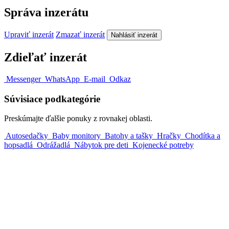
Správa inzerátu
Upraviť inzerát
Zmazať inzerát
Nahlásiť inzerát
Zdieľať inzerát
Messenger
WhatsApp
E-mail
Odkaz
Súvisiace podkategórie
Preskúmajte ďalšie ponuky z rovnakej oblasti.
Autosedačky
Baby monitory
Batohy a tašky
Hračky
Chodítka a
hopsadlá
Odrážadlá
Nábytok pre deti
Kojenecké potreby