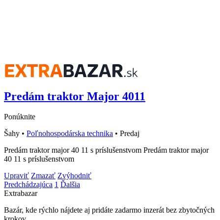
Predám traktor Major 4011
Ponúknite
Šahy
•
Poľnohospodárska technika
•
Predaj
Predám traktor major 40 11 s príslušenstvom
Predám traktor major
40 11 s príslušenstvom
Upraviť
Zmazať
Zvýhodniť
Predchádzajúca
1
Ďalšia
Extrabazar
Bazár, kde rýchlo nájdete aj pridáte zadarmo inzerát bez zbytočných
krokov.