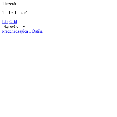
1 inzerát
1 – 1 z 1 inzerát
List
Grid
Predchádzajúca
1
Ďalšia